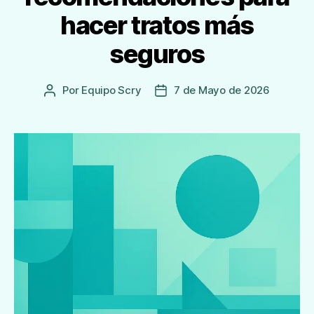
hacer tratos más
seguros
Por
Equipo Scry
7 de Mayo de 2026
Autor
Fecha
de
de
la
publicación
Entrada