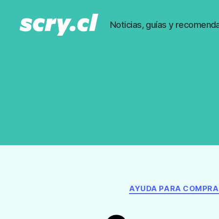
Noticias, guías y recomenda
Noticias,
guías
y
recomendaciones
de
Scry.cl
AYUDA PARA COMPR