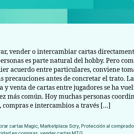
r, vender o intercambiar cartas directamen
personas es parte natural del hobby. Pero co
ier acuerdo entre particulares, conviene tom
s precauciones antes de concretar el trato. La
 y venta de cartas entre jugadores se ha vuel
vez más común. Hoy muchas personas coordi
, compras e intercambios a través […]
rar cartas Magic
,
Marketplace Scry
,
Protección al comprado
s
ridad en compras
,
vender cartas MTG