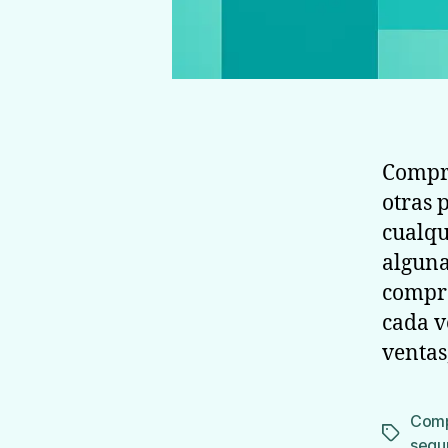
Compra
otras 
cualqu
alguna
compra
cada 
ventas
Comp
Etiqueta
segu