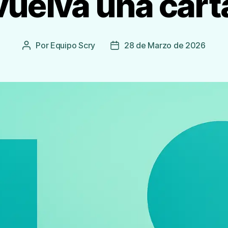
vuelva una cart
Por
Equipo Scry
28 de Marzo de 2026
Autor
Fecha
de
de
la
publicación
Entrada