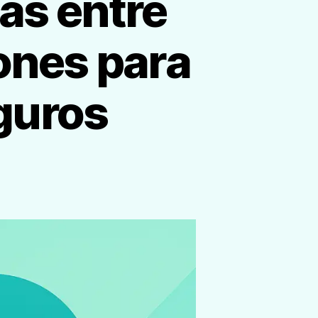
as entre
ones para
guros