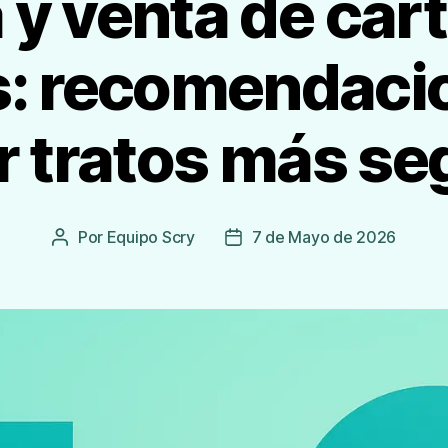
y venta de cart
: recomendaci
r tratos más se
Por
Equipo Scry
7 de Mayo de 2026
Autor
Fecha
de
de
la
publicación
Entrada