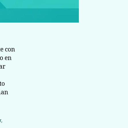
te con
mo en
ar
to
nan
r
,