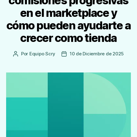
comisiones progresivas
en el marketplace y
cómo pueden ayudarte a
crecer como tienda
Por
Equipo Scry
10 de Diciembre de 2025
Autor
Fecha
de
de
la
publicación
Entrada