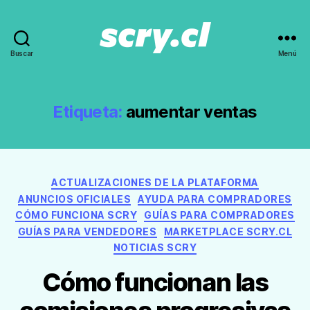
Buscar
Menú
Noticias,
guías
y
recomendaciones
Etiqueta:
aumentar ventas
de
Scry.cl
Categorías
ACTUALIZACIONES DE LA PLATAFORMA
ANUNCIOS OFICIALES
AYUDA PARA COMPRADORES
CÓMO FUNCIONA SCRY
GUÍAS PARA COMPRADORES
GUÍAS PARA VENDEDORES
MARKETPLACE SCRY.CL
NOTICIAS SCRY
Cómo funcionan las