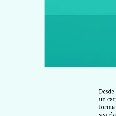
Desde 
un car
forma 
sea cl