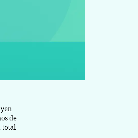
uyen
mos de
 total