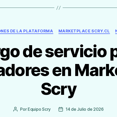
Categorías
NES DE LA PLATAFORMA
MARKETPLACE SCRY.CL
go de servicio 
dores en Mark
Scry
Por
Equipo Scry
14 de Julio de 2026
Autor
Fecha
de
de