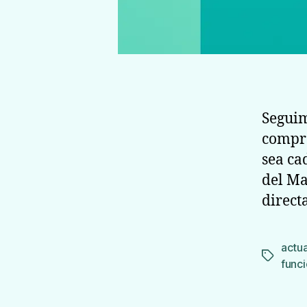
Seguim
compra
sea ca
del Ma
direc
actua
Etiqueta
func