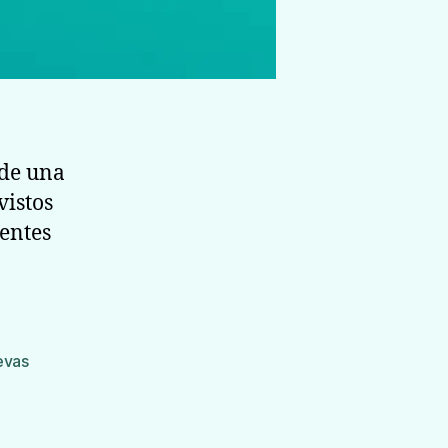
de una
vistos
ientes
evas