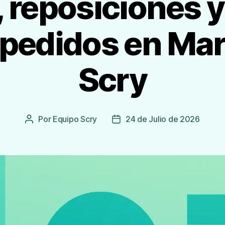
 reposiciones y
 pedidos en Ma
Scry
Por
Equipo Scry
24 de Julio de 2026
Autor
Fecha
de
de
la
publicación
Entrada