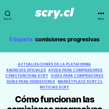
Buscar
Menú
Noticias,
guías
y
recomendaciones
Etiqueta:
comisiones progresivas
de
Scry.cl
Categorías
ACTUALIZACIONES DE LA PLATAFORMA
ANUNCIOS OFICIALES
AYUDA PARA COMPRADORES
CÓMO FUNCIONA SCRY
GUÍAS PARA COMPRADORES
GUÍAS PARA VENDEDORES
MARKETPLACE SCRY.CL
NOTICIAS SCRY
Cómo funcionan las