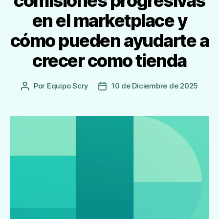
comisiones progresivas
en el marketplace y
cómo pueden ayudarte a
crecer como tienda
Por
Equipo Scry
10 de Diciembre de 2025
Autor
Fecha
de
de
la
publicación
Entrada