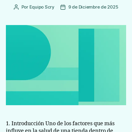
Por
Equipo Scry
9 de Diciembre de 2025
Autor
Fecha
de
de
la
publicación
Entrada
1. Introducción Uno de los factores que más
influye en la salud de una tienda dentro de