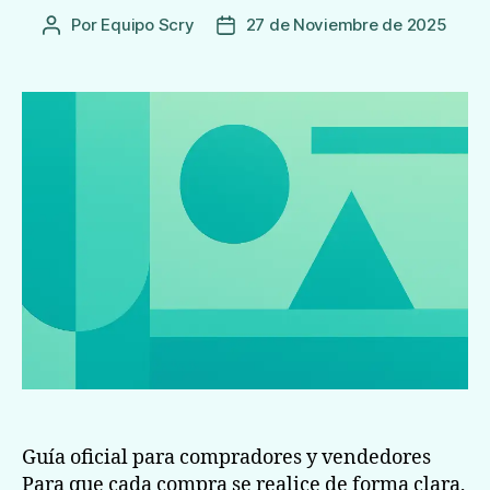
Por
Equipo Scry
27 de Noviembre de 2025
Autor
Fecha
de
de
la
publicación
Entrada
Guía oficial para compradores y vendedores
Para que cada compra se realice de forma clara,