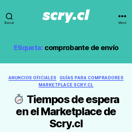
Buscar
Menú
Noticias,
guías
y
recomendaciones
Etiqueta:
comprobante de envío
de
Scry.cl
Categorías
ANUNCIOS OFICIALES
GUÍAS PARA COMPRADORES
MARKETPLACE SCRY.CL
Tiempos de espera
en el Marketplace de
Scry.cl