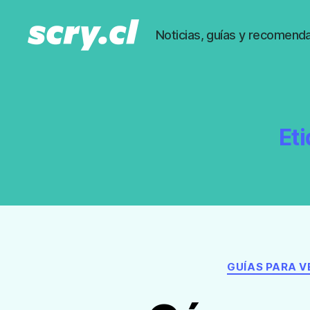
Noticias, guías y recomenda
Noticias,
guías
y
recomendaciones
de
Eti
Scry.cl
GUÍAS PARA 