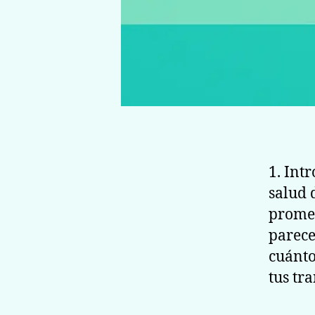
1. Int
salud 
promed
parece
cuánto
tus tr