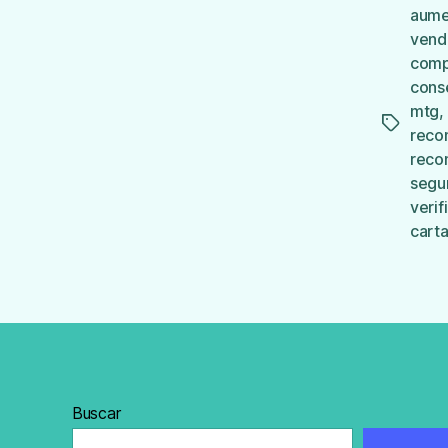
aume
vend
comp
cons
mtg
,
Etiqueta
reco
reco
segu
verif
cart
Buscar