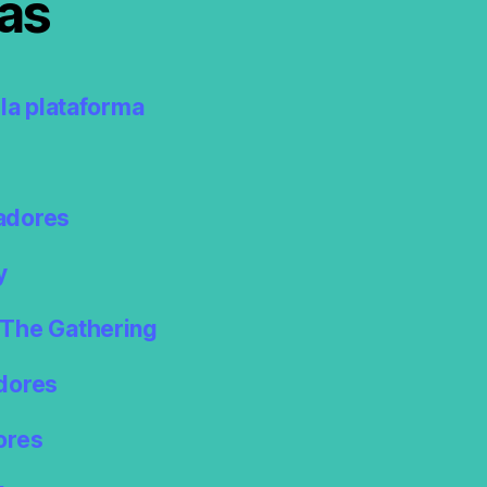
as
la plataforma
adores
y
The Gathering
dores
ores