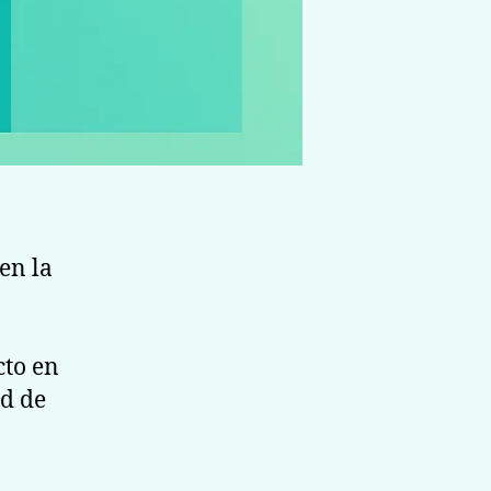
en la
cto en
ad de