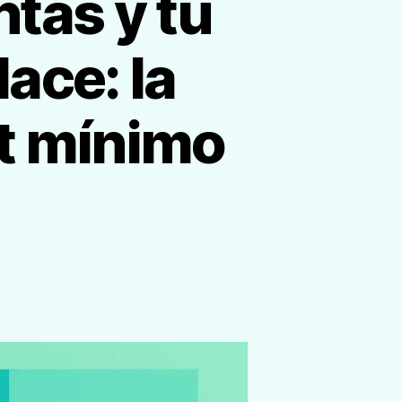
tas y tu
ace: la
et mínimo