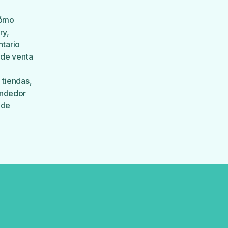
ómo
ry
,
ntario
de venta
l tiendas
,
ndedor
 de