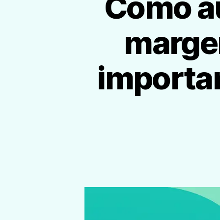
Cómo au
margen
importan