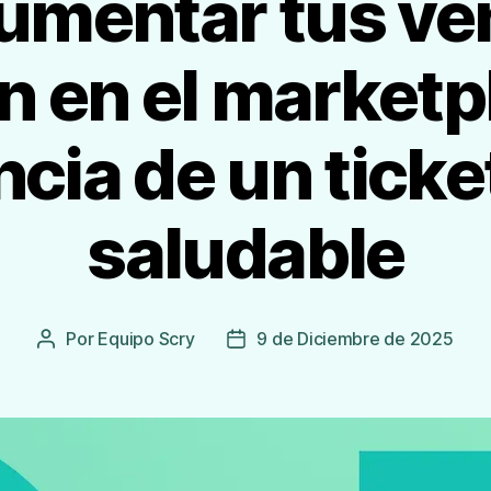
mentar tus ven
 en el marketpl
cia de un tick
saludable
Por
Equipo Scry
9 de Diciembre de 2025
Autor
Fecha
de
de
la
publicación
Entrada