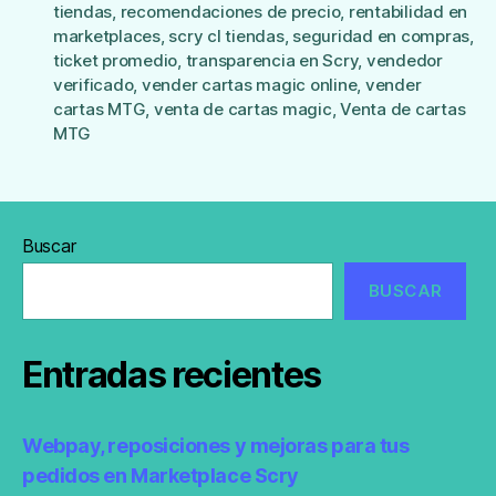
tiendas
,
recomendaciones de precio
,
rentabilidad en
marketplaces
,
scry cl tiendas
,
seguridad en compras
,
ticket promedio
,
transparencia en Scry
,
vendedor
verificado
,
vender cartas magic online
,
vender
cartas MTG
,
venta de cartas magic
,
Venta de cartas
MTG
Buscar
BUSCAR
Entradas recientes
Webpay, reposiciones y mejoras para tus
pedidos en Marketplace Scry