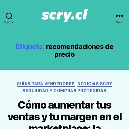
Buscar
Menú
Noticias,
guías
y
recomendaciones
Etiqueta:
recomendaciones de
de
precio
Scry.cl
Categorías
GUÍAS PARA VENDEDORES
NOTICIAS SCRY
SEGURIDAD Y COMPRAS PROTEGIDAS
Cómo aumentar tus
ventas y tu margen en el
marketplace: la