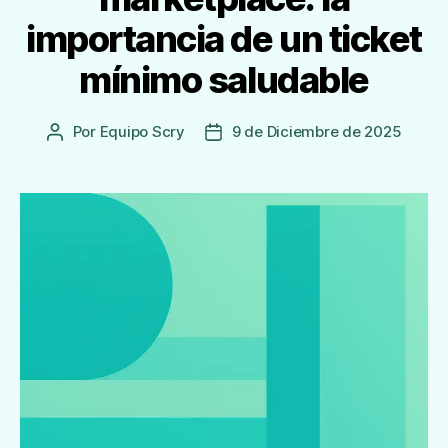
importancia de un ticket
mínimo saludable
Por
Equipo Scry
9 de Diciembre de 2025
Autor
Fecha
de
de
la
publicación
Entrada