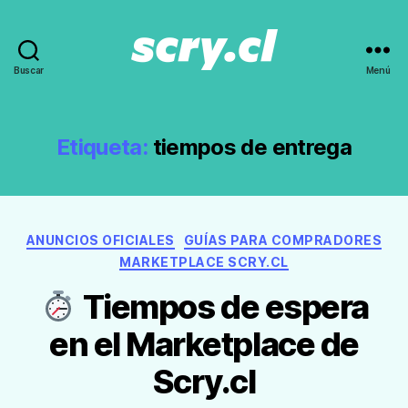
Buscar
Menú
Noticias,
guías
y
recomendaciones
Etiqueta:
tiempos de entrega
de
Scry.cl
Categorías
ANUNCIOS OFICIALES
GUÍAS PARA COMPRADORES
MARKETPLACE SCRY.CL
Tiempos de espera
en el Marketplace de
Scry.cl