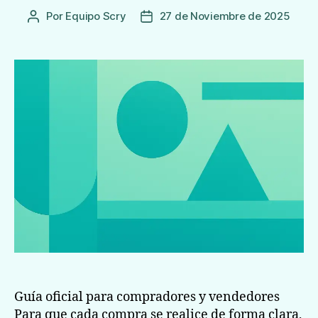
Por
Equipo Scry
27 de Noviembre de 2025
Autor
Fecha
de
de
la
publicación
Entrada
Guía oficial para compradores y vendedores
Para que cada compra se realice de forma clara,