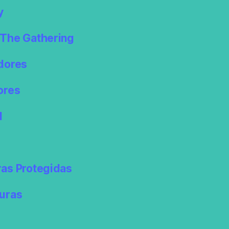
y
The Gathering
dores
ores
l
as Protegidas
uras