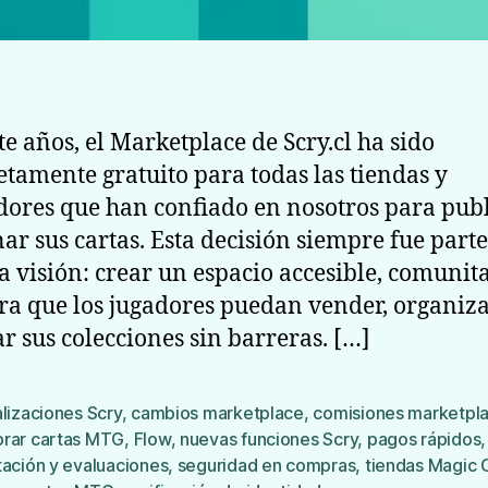
e años, el Marketplace de Scry.cl ha sido
tamente gratuito para todas las tiendas y
ores que han confiado en nosotros para publ
nar sus cartas. Esta decisión siempre fue parte
a visión: crear un espacio accesible, comunita
ara que los jugadores puedan vender, organiza
r sus colecciones sin barreras. […]
lizaciones Scry
,
cambios marketplace
,
comisiones marketpl
rar cartas MTG
,
Flow
,
nuevas funciones Scry
,
pagos rápidos
,
s
tación y evaluaciones
,
seguridad en compras
,
tiendas Magic 