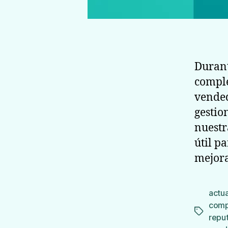
Durant
comple
vended
gestio
nuestr
útil p
mejora
actua
comp
Etiqueta
repu