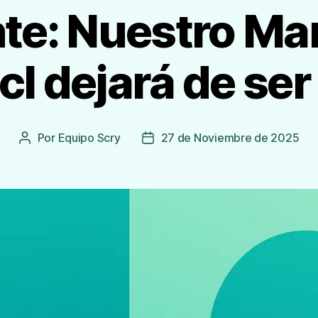
te: Nuestro Ma
cl dejará de ser
Por
Equipo Scry
27 de Noviembre de 2025
Autor
Fecha
de
de
la
publicación
Entrada