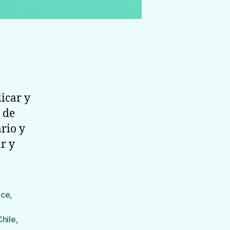
icar y
 de
rio y
r y
ace
,
Chile
,