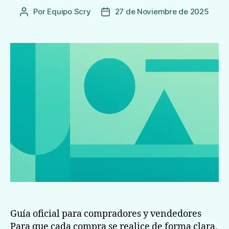
Por
Equipo Scry
27 de Noviembre de 2025
Autor
Fecha
de
de
la
publicación
Entrada
Guía oficial para compradores y vendedores
Para que cada compra se realice de forma clara,