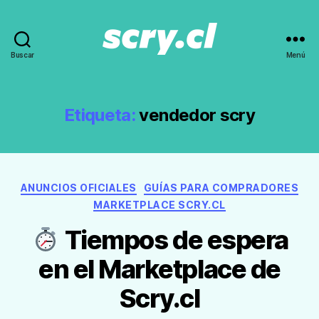
Buscar
Menú
Noticias,
guías
y
recomendaciones
Etiqueta:
vendedor scry
de
Scry.cl
Categorías
ANUNCIOS OFICIALES
GUÍAS PARA COMPRADORES
MARKETPLACE SCRY.CL
Tiempos de espera
en el Marketplace de
Scry.cl