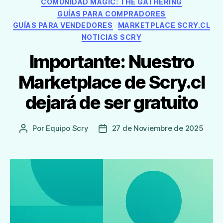
COMUNIDAD MAGIC: THE GATHERING
GUÍAS PARA COMPRADORES
GUÍAS PARA VENDEDORES
MARKETPLACE SCRY.CL
NOTICIAS SCRY
Importante: Nuestro
Marketplace de Scry.cl
dejará de ser gratuito
Por
Equipo Scry
27 de Noviembre de 2025
Autor
Fecha
de
de
la
publicación
Entrada