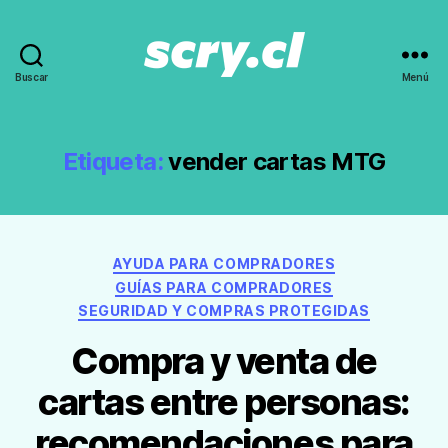
Buscar
Menú
Noticias,
guías
y
recomendaciones
Etiqueta:
vender cartas MTG
de
Scry.cl
Categorías
AYUDA PARA COMPRADORES
GUÍAS PARA COMPRADORES
SEGURIDAD Y COMPRAS PROTEGIDAS
Compra y venta de
cartas entre personas:
recomendaciones para