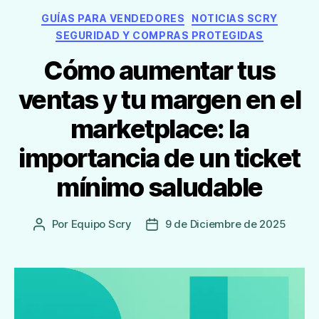
Categorías
GUÍAS PARA VENDEDORES
NOTICIAS SCRY
SEGURIDAD Y COMPRAS PROTEGIDAS
Cómo aumentar tus
ventas y tu margen en el
marketplace: la
importancia de un ticket
mínimo saludable
Por
Equipo Scry
9 de Diciembre de 2025
Autor
Fecha
de
de
la
publicación
Entrada