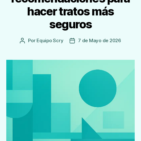
hacer tratos más
seguros
Por
Equipo Scry
7 de Mayo de 2026
Autor
Fecha
de
de
la
publicación
Entrada