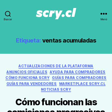
Buscar
Menú
Noticias,
guías
y
recomendaciones
Etiqueta:
ventas acumuladas
de
Scry.cl
Categorías
ACTUALIZACIONES DE LA PLATAFORMA
ANUNCIOS OFICIALES
AYUDA PARA COMPRADORES
CÓMO FUNCIONA SCRY
GUÍAS PARA COMPRADORES
GUÍAS PARA VENDEDORES
MARKETPLACE SCRY.CL
NOTICIAS SCRY
Cómo funcionan las