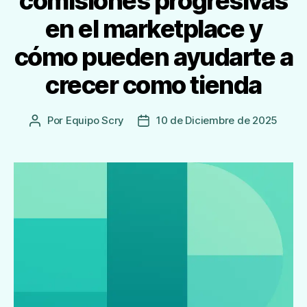
comisiones progresivas
en el marketplace y
cómo pueden ayudarte a
crecer como tienda
Por
Equipo Scry
10 de Diciembre de 2025
Autor
Fecha
de
de
la
publicación
Entrada