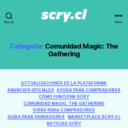
Buscar
Menú
Noticias,
guías
y
recomendaciones
Categoría:
Comunidad Magic: The
de
Gathering
Scry.cl
Categorías
ACTUALIZACIONES DE LA PLATAFORMA
ANUNCIOS OFICIALES
AYUDA PARA COMPRADORES
CÓMO FUNCIONA SCRY
COMUNIDAD MAGIC: THE GATHERING
GUÍAS PARA COMPRADORES
GUÍAS PARA VENDEDORES
MARKETPLACE SCRY.CL
NOTICIAS SCRY