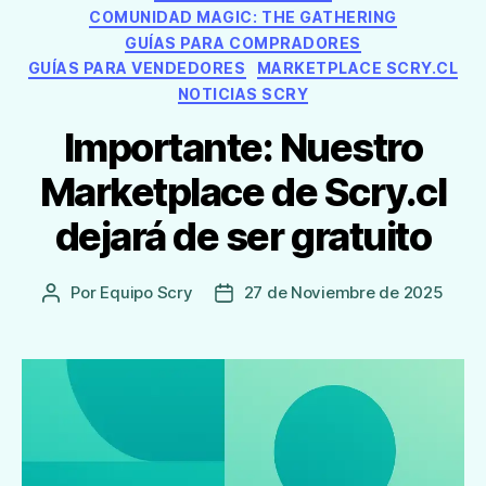
COMUNIDAD MAGIC: THE GATHERING
GUÍAS PARA COMPRADORES
GUÍAS PARA VENDEDORES
MARKETPLACE SCRY.CL
NOTICIAS SCRY
Importante: Nuestro
Marketplace de Scry.cl
dejará de ser gratuito
Por
Equipo Scry
27 de Noviembre de 2025
Autor
Fecha
de
de
la
publicación
Entrada