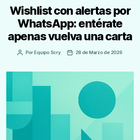
Wishlist con alertas por
WhatsApp: entérate
apenas vuelva una carta
Por
Equipo Scry
28 de Marzo de 2026
Autor
Fecha
de
de
la
publicación
Entrada