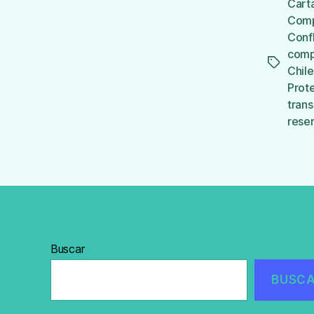
Cart
Comp
Confl
comp
Etiqueta
Chile
Prot
trans
rese
Buscar
BUSC