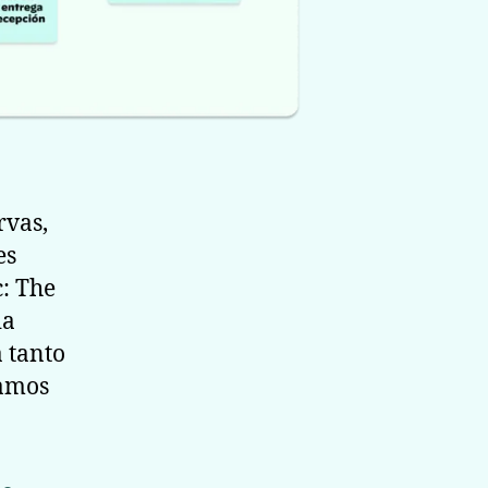
rvas,
es
: The
ia
a tanto
ñamos