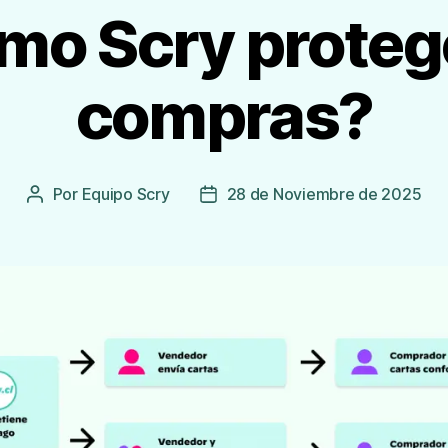
mo Scry protege
compras?
Por
Equipo Scry
28 de Noviembre de 2025
Autor
Fecha
de
de
la
publicación
Entrada