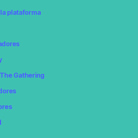
la plataforma
adores
y
The Gathering
dores
ores
l