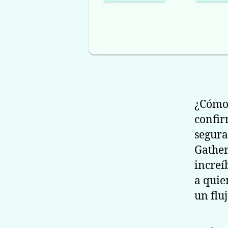
¿Cómo 
confir
segura
Gather
increí
a quie
un flu