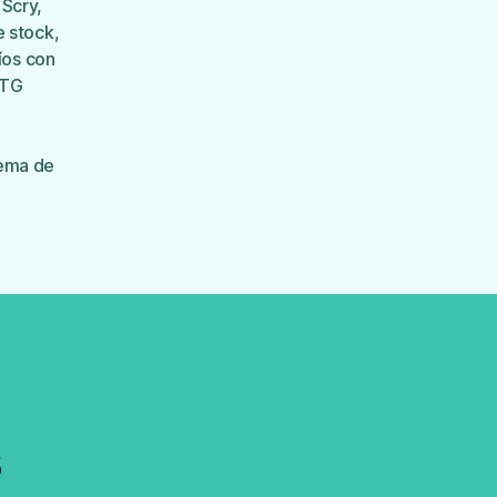
 Scry
,
e stock
,
íos con
MTG
ema de
s