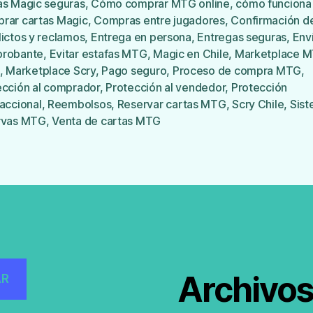
as Magic seguras
,
Cómo comprar MTG online
,
cómo funciona
rar cartas Magic
,
Compras entre jugadores
,
Confirmación d
ictos y reclamos
,
Entrega en persona
,
Entregas seguras
,
Env
robante
,
Evitar estafas MTG
,
Magic en Chile
,
Marketplace 
s
,
Marketplace Scry
,
Pago seguro
,
Proceso de compra MTG
,
ección al comprador
,
Protección al vendedor
,
Protección
accional
,
Reembolsos
,
Reservar cartas MTG
,
Scry Chile
,
Sist
rvas MTG
,
Venta de cartas MTG
Archivo
AR