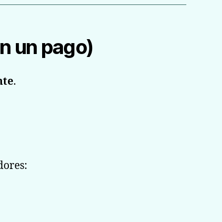
on un pago)
nte
.
dores: