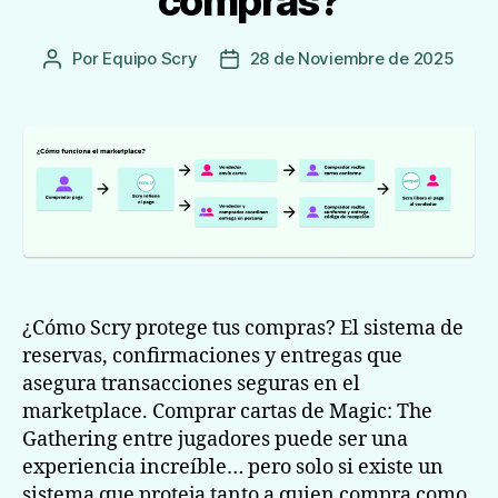
compras?
Por
Equipo Scry
28 de Noviembre de 2025
Autor
Fecha
de
de
la
publicación
Entrada
¿Cómo Scry protege tus compras? El sistema de
reservas, confirmaciones y entregas que
asegura transacciones seguras en el
marketplace. Comprar cartas de Magic: The
Gathering entre jugadores puede ser una
experiencia increíble… pero solo si existe un
sistema que proteja tanto a quien compra como