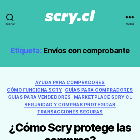
Buscar
Menú
Noticias,
guías
y
recomendaciones
Etiqueta:
Envíos con comprobante
de
Scry.cl
Categorías
AYUDA PARA COMPRADORES
CÓMO FUNCIONA SCRY
GUÍAS PARA COMPRADORES
GUÍAS PARA VENDEDORES
MARKETPLACE SCRY.CL
SEGURIDAD Y COMPRAS PROTEGIDAS
TRANSACCIONES SEGURAS
¿Cómo Scry protege las