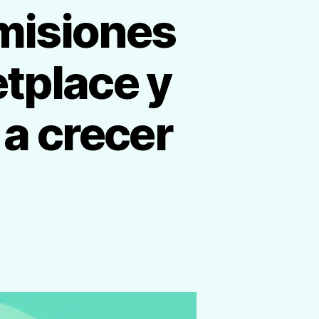
misiones
etplace y
a crecer