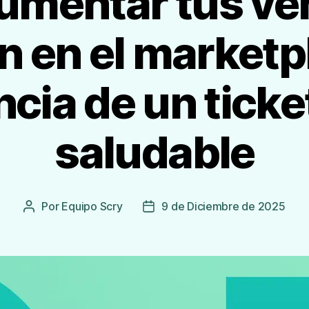
mentar tus ven
 en el marketpl
cia de un tick
saludable
Por
Equipo Scry
9 de Diciembre de 2025
Autor
Fecha
de
de
la
publicación
Entrada