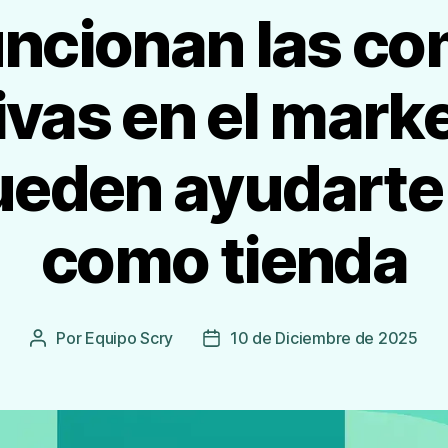
ncionan las co
vas en el mark
eden ayudarte 
como tienda
Por
Equipo Scry
10 de Diciembre de 2025
Autor
Fecha
de
de
la
publicación
Entrada