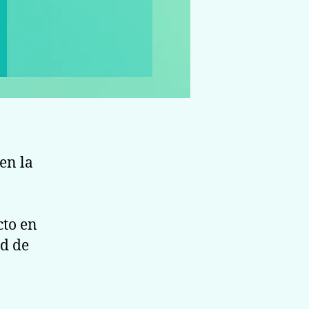
en la
cto en
ad de