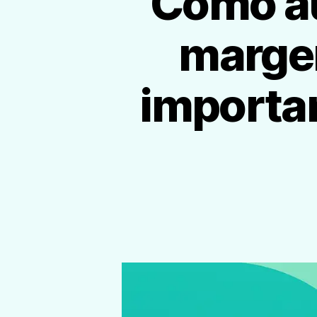
Cómo au
margen
importan