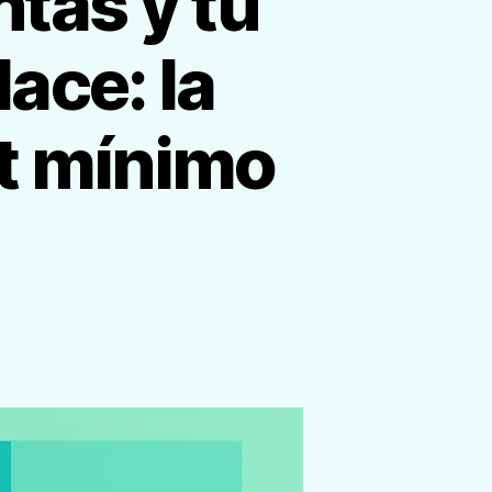
tas y tu
ace: la
et mínimo