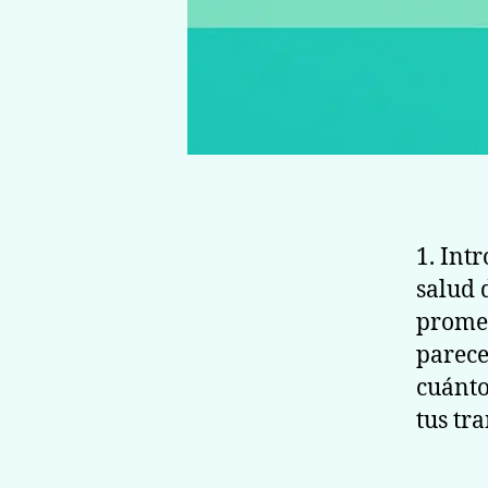
1. Int
salud 
promed
parece
cuánto
tus tr