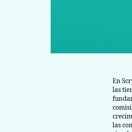
En Scr
las ti
fundam
comisi
crecim
las co