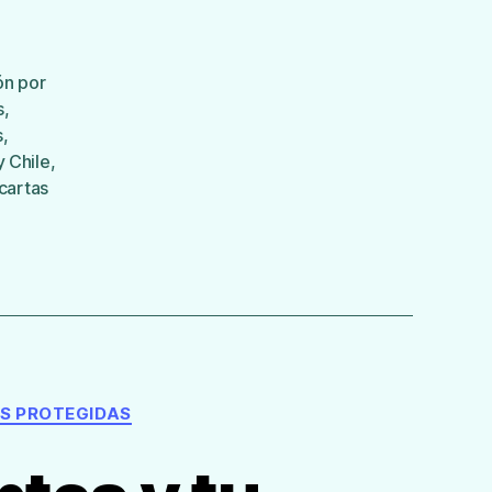
ón por
s
,
s
,
y Chile
,
cartas
S PROTEGIDAS