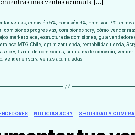
:mientras más ventas acumula […]
ntar ventas
,
comisión 5%
,
comisión 6%
,
comisión 7%
,
comisi
a
,
comisiones progresivas
,
comisiones scry
,
cómo vender má
ejos marketplace
,
estructura de comisiones
,
guía vendedore
s
etplace MTG Chile
,
optimizar tienda
,
rentabilidad tienda
,
Scr
as scry
,
tramo de comisiones
,
umbrales de comisión
,
vender 
c
,
vender en scry
,
ventas acumuladas
Categorías
VENDEDORES
NOTICIAS SCRY
SEGURIDAD Y COMPRA