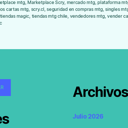
etplace mtg
,
Marketplace Scry
,
mercado mtg
,
plataforma mt
s
ios cartas mtg
,
scry.cl
,
seguridad en compras mtg
,
singles mt
tiendas magic
,
tiendas mtg chile
,
vendedores mtg
,
vender ca
c
Archivo
AR
es
Julio 2026