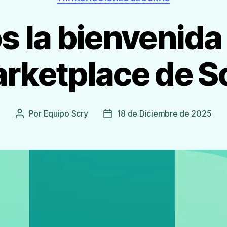
 la bienvenida
rketplace de S
Por
Equipo Scry
18 de Diciembre de 2025
Autor
Fecha
de
de
la
publicación
Entrada