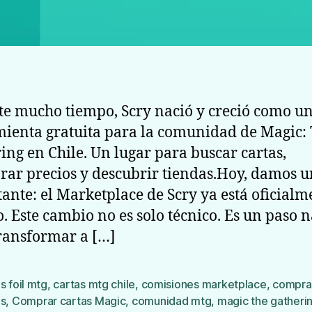
e mucho tiempo, Scry nació y creció como u
ienta gratuita para la comunidad de Magic:
ing en Chile. Un lugar para buscar cartas,
ar precios y descubrir tiendas.Hoy, damos u
ante: el Marketplace de Scry ya está oficialm
o. Este cambio no es solo técnico. Es un paso 
ransformar a […]
s foil mtg
,
cartas mtg chile
,
comisiones marketplace
,
compra
as
,
Comprar cartas Magic
,
comunidad mtg
,
magic the gatheri