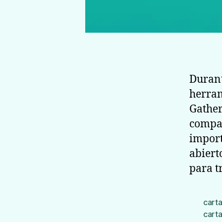
Durant
herram
Gather
compar
import
abiert
para t
carta
cart