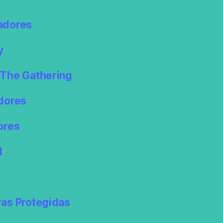
adores
y
The Gathering
dores
ores
l
as Protegidas