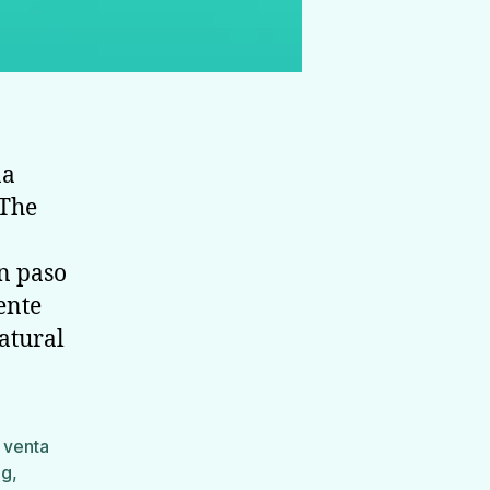
na
 The
n paso
ente
natural
 venta
ng
,