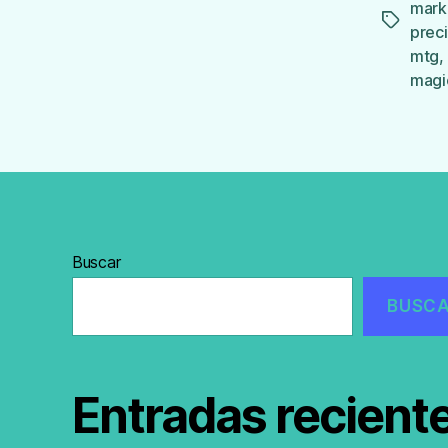
mark
Etiqueta
prec
mtg
,
magi
Buscar
BUSC
Entradas recient