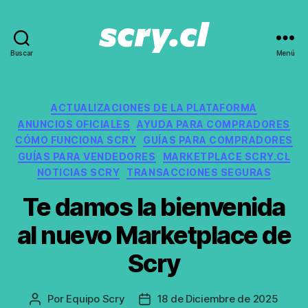
Buscar
Menú
Noticias,
guías
y
recomendaciones
Categorías
ACTUALIZACIONES DE LA PLATAFORMA
de
ANUNCIOS OFICIALES
AYUDA PARA COMPRADORES
Scry.cl
CÓMO FUNCIONA SCRY
GUÍAS PARA COMPRADORES
GUÍAS PARA VENDEDORES
MARKETPLACE SCRY.CL
NOTICIAS SCRY
TRANSACCIONES SEGURAS
Te damos la bienvenida
al nuevo Marketplace de
Scry
Por
Equipo Scry
18 de Diciembre de 2025
Autor
Fecha