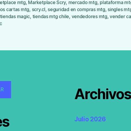
etplace mtg
,
Marketplace Scry
,
mercado mtg
,
plataforma mt
s
ios cartas mtg
,
scry.cl
,
seguridad en compras mtg
,
singles mt
tiendas magic
,
tiendas mtg chile
,
vendedores mtg
,
vender ca
c
Archivo
AR
es
Julio 2026