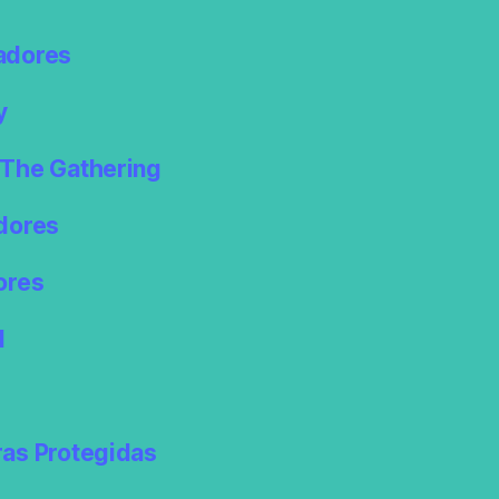
adores
y
The Gathering
dores
ores
l
as Protegidas