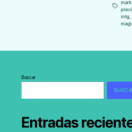
mark
Etiqueta
prec
mtg
,
magi
Buscar
BUSC
Entradas recient