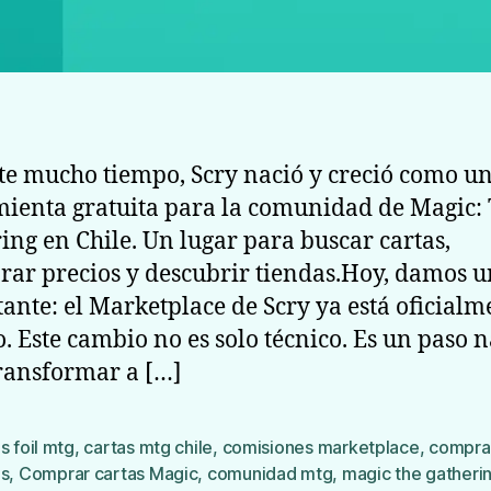
e mucho tiempo, Scry nació y creció como u
ienta gratuita para la comunidad de Magic:
ing en Chile. Un lugar para buscar cartas,
ar precios y descubrir tiendas.Hoy, damos u
ante: el Marketplace de Scry ya está oficialm
o. Este cambio no es solo técnico. Es un paso 
ransformar a […]
s foil mtg
,
cartas mtg chile
,
comisiones marketplace
,
compra
as
,
Comprar cartas Magic
,
comunidad mtg
,
magic the gatheri