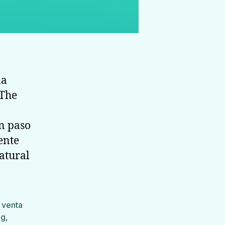
na
 The
n paso
ente
natural
 venta
ng
,