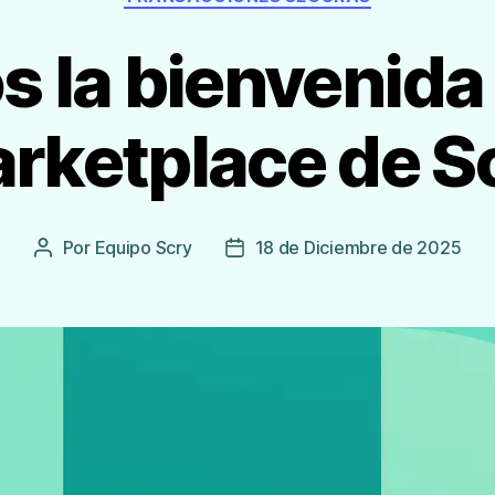
 la bienvenida
rketplace de S
Por
Equipo Scry
18 de Diciembre de 2025
Autor
Fecha
de
de
la
publicación
Entrada