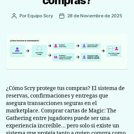
compras?
Por
Equipo Scry
28 de Noviembre de 2025
Autor
Fecha
de
de
la
publicación
Entrada
¿Cómo Scry protege tus compras? El sistema de
reservas, confirmaciones y entregas que
asegura transacciones seguras en el
marketplace. Comprar cartas de Magic: The
Gathering entre jugadores puede ser una
experiencia increíble… pero solo si existe un
sistema que proteja tanto a quien compra como