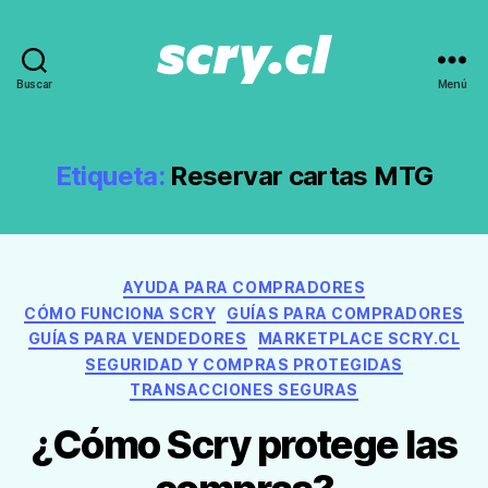
Buscar
Menú
Noticias,
guías
y
recomendaciones
Etiqueta:
Reservar cartas MTG
de
Scry.cl
Categorías
AYUDA PARA COMPRADORES
CÓMO FUNCIONA SCRY
GUÍAS PARA COMPRADORES
GUÍAS PARA VENDEDORES
MARKETPLACE SCRY.CL
SEGURIDAD Y COMPRAS PROTEGIDAS
TRANSACCIONES SEGURAS
¿Cómo Scry protege las