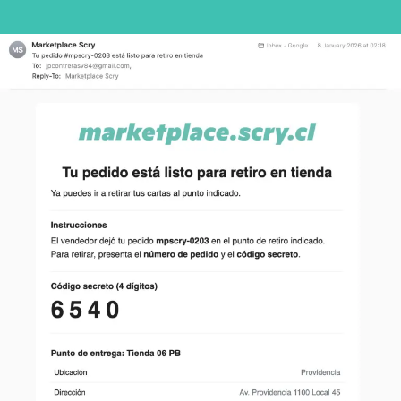
de
de
la
publicación
Entrada