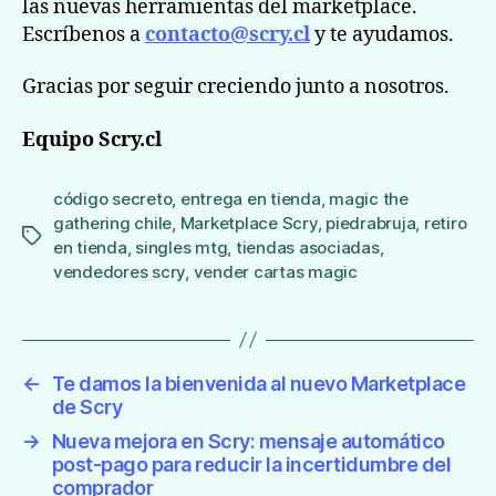
las nuevas herramientas del marketplace.
Escríbenos a
contacto@scry.cl
y te ayudamos.
Gracias por seguir creciendo junto a nosotros.
Equipo Scry.cl
código secreto
,
entrega en tienda
,
magic the
gathering chile
,
Marketplace Scry
,
piedrabruja
,
retiro
Etiquetas
en tienda
,
singles mtg
,
tiendas asociadas
,
vendedores scry
,
vender cartas magic
←
Te damos la bienvenida al nuevo Marketplace
de Scry
→
Nueva mejora en Scry: mensaje automático
post-pago para reducir la incertidumbre del
comprador