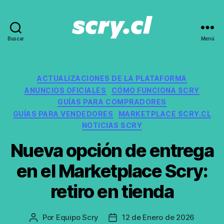
Buscar
Menú
Noticias,
guías
y
recomendaciones
Categorías
ACTUALIZACIONES DE LA PLATAFORMA
de
ANUNCIOS OFICIALES
CÓMO FUNCIONA SCRY
Scry.cl
GUÍAS PARA COMPRADORES
GUÍAS PARA VENDEDORES
MARKETPLACE SCRY.CL
NOTICIAS SCRY
Nueva opción de entrega
en el Marketplace Scry:
retiro en tienda
Por
Equipo Scry
12 de Enero de 2026
Autor
Fecha