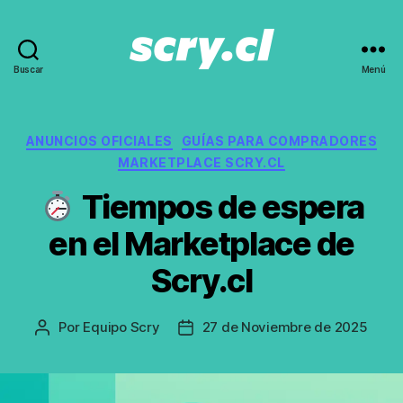
Buscar
Menú
Noticias,
guías
y
recomendaciones
Categorías
ANUNCIOS OFICIALES
GUÍAS PARA COMPRADORES
de
MARKETPLACE SCRY.CL
Scry.cl
Tiempos de espera
en el Marketplace de
Scry.cl
Por
Equipo Scry
27 de Noviembre de 2025
Autor
Fecha
de
de
la
publicación
Entrada