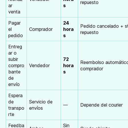
repuesto
ar
s
venta
Pagar
24
Pedido cancelado + s
el
Comprador
hora
repuesto
pedido
s
Entreg
ar o
subir
72
Reembolso automático
compro
Vendedor
hora
comprador
bante
s
de
envío
Espera
de
Servicio de
—
Depende del courier
transpo
envíos
rte
Feedba
Sin